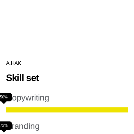
A.HAK
Skill set
Copywriting
50%
Branding
73%