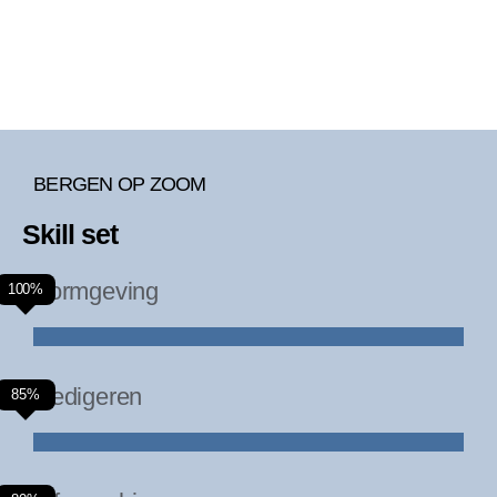
BERGEN OP ZOOM
Skill set
Vormgeving
100%
Redigeren
85%