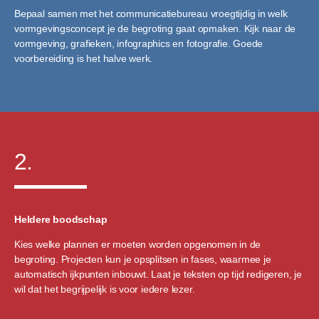
Bepaal samen met het communicatiebureau vroegtijdig in welk
vormgevingsconcept je de begroting gaat opmaken. Kijk naar de
vormgeving, grafieken, infographics en fotografie. Goede
voorbereiding is het halve werk.
2.
Heldere boodschap
Kies welke plannen er moeten worden opgenomen in de
begroting. Projecten kun je opsplitsen in fases, waarmee je
automatisch ijkpunten inbouwt. Laat je teksten op tijd redigeren, je
wil dat het begrijpelijk is voor iedere lezer.